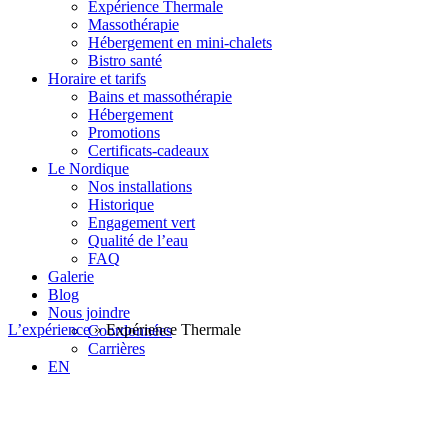
Expérience Thermale
Massothérapie
Hébergement en mini-chalets
Bistro santé
Horaire et tarifs
Bains et massothérapie
Hébergement
Promotions
Certificats-cadeaux
Le Nordique
Nos installations
Historique
Engagement vert
Qualité de l’eau
FAQ
Galerie
Blog
Nous joindre
L’expérience
»
Expérience Thermale
Coordonnées
Carrières
EN
Expérience thermale et
relaxation en nature