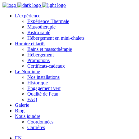
L’expérience
Expérience Thermale
Massothérapie
Bistro santé
Hébergement en mini-chalets
Horaire et tarifs
Bains et massothérapie
Hébergement
Promotions
Certificats-cadeaux
Le Nordique
Nos installations
Historique
Engagement vert
Qualité de l’eau
FAQ
Galerie
Blog
Nous joindre
Coordonnées
Carrières
EN