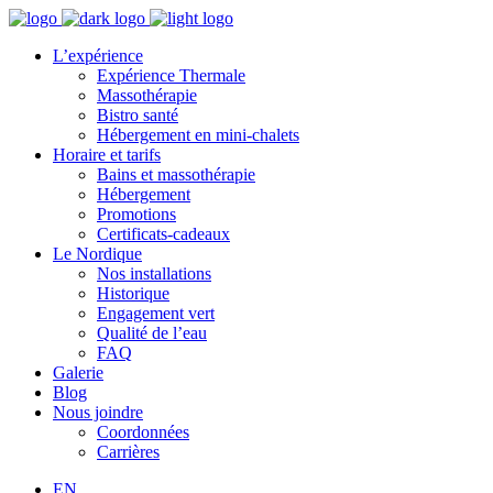
L’expérience
Expérience Thermale
Massothérapie
Bistro santé
Hébergement en mini-chalets
Horaire et tarifs
Bains et massothérapie
Hébergement
Promotions
Certificats-cadeaux
Le Nordique
Nos installations
Historique
Engagement vert
Qualité de l’eau
FAQ
Galerie
Blog
Nous joindre
Coordonnées
Carrières
EN