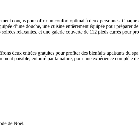
ement conçus pour offrir un confort optimal à deux personnes. Chaque d
 équipée d’une douche, une cuisine entièrement équipée pour préparer de
soirées relaxantes, et une galerie couverte de 112 pieds carrés pour profit
frons deux entrées gratuites pour profiter des bienfaits apaisants du s
ement paisible, entouré par la nature, pour une expérience complète de
Prix + tx
280$
60$
iode de Noël.