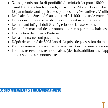
Nous garantissons la disponibilité du mini-chalet pour 16h00 le j
avant 18h00 du lundi au jeudi, ainsi que le 24,25, 31 décembre et 
1$ par minute sont applicables pour les arrivées tardives. Veuil
Le chalet doit être libéré au plus tard à 11h00 le jour de votre dé
La personne responsable de la location doit avoir 18 ans ou plu
Le montant intégral doit être réglé lors de la réservation.
Le nombre maximal de personnes autorisées par mini-chalet est
Interdiction de fumer à l’intérieur
Les animaux ne sont pas admis
Dépôt de sécurité de 500$ lors de la prise de possession du min
Pour les réservations non remboursables: Aucune annulation ou m
Pour les réservations remboursables (des frais additionnels s’a
option sont non-remboursables.
OFFREZ UN CERTIFICAT-CADEAU
L