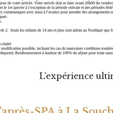
our de votre arrivée. Votre arrivée doit se faire avant 20h00 du vendredi
le 1er janvier à l’exception de la période estivale et des périodes fériée
lez communiquer avec nous à l’avance pour prendre des arrangements en ca
part.
s.
 de 2. Seuls les enfants de 14 ans et plus sont admis au Nordique spa
i-chalet
odification possible, incluant les cas de mauvaises conditions routièr
ppliquent): Remboursement à hauteur de 100% du séjour pour toute annulat
L'expérience ulti
'après-SPA à La Souc