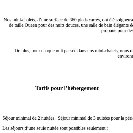
Nos mini-chalets, d’une surface de 360 pieds carrés, ont été soigneus
de taille Queen pour des nuits douces, une salle de bain élégante
propane pour des 
De plus, pour chaque nuit passée dans nos mini-chalets, nous of
environn
Tarifs pour l’hébergement
Par nuit - incluant 2 accès aux bains nordiques (valeur jusqu'à 148$)
Frais de ménage
Séjour minimal de 2 nuitées. Séjour minimal de 3 nuitées pour la pér
Les séjours d’une seule nuitée sont possibles seulement :