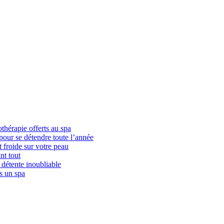
thérapie offerts au spa
pour se détendre toute l’année
t froide sur votre peau
nt tout
détente inoubliable
s un spa