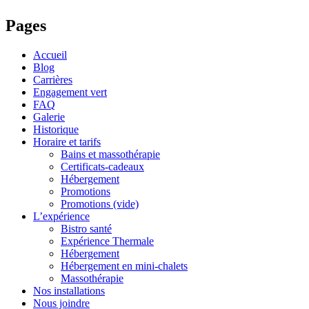
Pages
Accueil
Blog
Carrières
Engagement vert
FAQ
Galerie
Historique
Horaire et tarifs
Bains et massothérapie
Certificats-cadeaux
Hébergement
Promotions
Promotions (vide)
L’expérience
Bistro santé
Expérience Thermale
Hébergement
Hébergement en mini-chalets
Massothérapie
Nos installations
Nous joindre