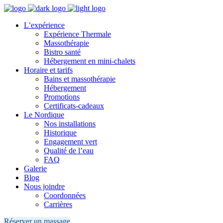
L’expérience
Expérience Thermale
Massothérapie
Bistro santé
Hébergement en mini-chalets
Horaire et tarifs
Bains et massothérapie
Hébergement
Promotions
Certificats-cadeaux
Le Nordique
Nos installations
Historique
Engagement vert
Qualité de l’eau
FAQ
Galerie
Blog
Nous joindre
Coordonnées
Carrières
Réserver un massage